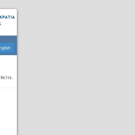
nglish
θείτε.