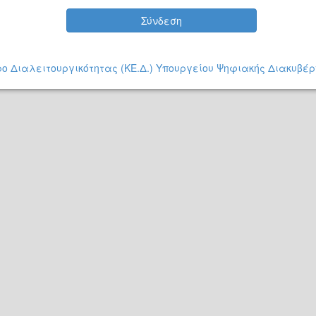
Σύνδεση
ο Διαλειτουργικότητας (ΚΕ.Δ.) Υπουργείου Ψηφιακής Διακυβέ